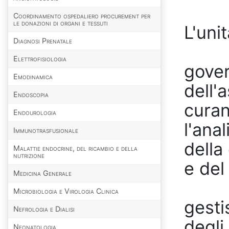
Coordinamento ospedaliero procurement per
le donazioni di organi e tessuti
L'uni
Diagnosi Prenatale
Elettrofisiologia
gover
Emodinamica
dell'
Endoscopia
curan
Endourologia
l'ana
Immunotrasfusionale
della
Malattie endocrine, del ricambio e della
nutrizione
e del
Medicina Generale
Microbiologia e Virologia Clinica
gesti
Nefrologia e Dialisi
degli 
Neonatologia