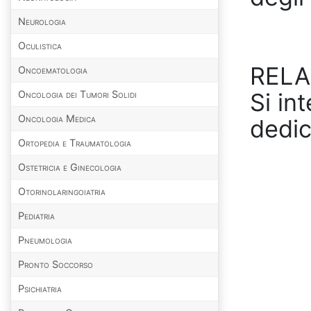
Neurologia
Oculistica
RELA
Oncoematologia
Oncologia dei Tumori Solidi
Si in
Oncologia Medica
dedica
Ortopedia e Traumatologia
Ostetricia e Ginecologia
Otorinolaringoiatria
Pediatria
Pneumologia
Pronto Soccorso
Psichiatria