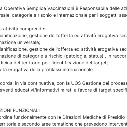
tà Operativa Semplice Vaccinazioni è Responsabile delle azio
rsale, categorie a rischio e internazionale per i soggetti as
a attività comprende:
ianificazione, gestione dell'offerta ed attività erogativa seco
nazione universale;
ianificazione, gestione dell'offerta ed attività erogativa seco
nazione di categorie a rischio (patologia, status) , in racco
icina del territorio per l'identificazione del target;
vità erogativa della profilassi internazionale.
ccorda, in via continuativa, con la UOS Gestione dei process
erventi educativi/informativi mirati a favore di target specif
ZIONI FUNZIONALI
ordina funzionalmente con le Direzioni Mediche di Presidio e 
territoriale secondo aree tematiche che prevedono interventi