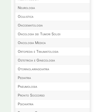
Neurologia
Oculistica
Oncoematologia
Oncologia dei Tumori Solidi
Oncologia Medica
Ortopedia e Traumatologia
Ostetricia e Ginecologia
Otorinolaringoiatria
Pediatria
Pneumologia
Pronto Soccorso
Psichiatria