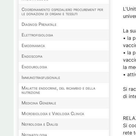
L'Uni
Coordinamento ospedaliero procurement per
le donazioni di organi e tessuti
unive
Diagnosi Prenatale
La su
Elettrofisiologia
• la p
vacci
Emodinamica
• la p
Endoscopia
vacci
Endourologia
la med
• atti
Immunotrasfusionale
Malattie endocrine, del ricambio e della
Si ra
nutrizione
di int
Medicina Generale
Microbiologia e Virologia Clinica
RELA
Nefrologia e Dialisi
Si co
rete 
Neonatologia