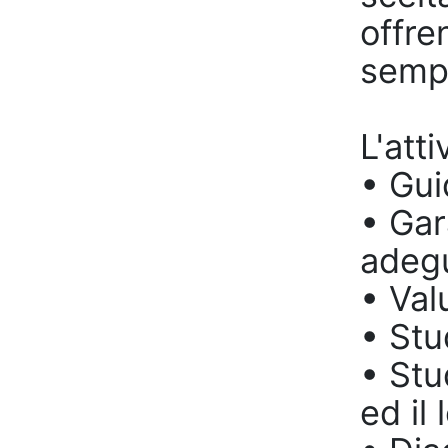
offre
sempr
L'atti
• Gui
• Gar
adegu
• Valu
• Stu
• Stu
ed il