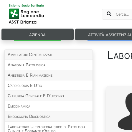
azienda
attività assistenzia
Labor
Ambulatori Centralizzati
Anatomia Patologica
Anestesia E Rianimazione
Cardiologia E Utic
Chirurgia Generale E D'urgenza
Emodinamica
Endoscopia Diagnostica
Laboratorio Ultraspecialistico di Patologia
Clinica e Sostanze d’Abuso