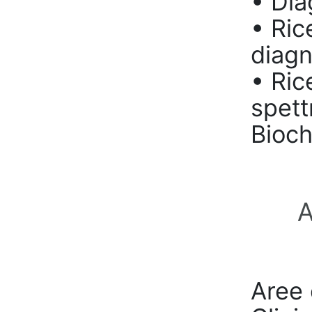
• Dia
• Ric
diagn
• Ric
spett
Bioch
A
Aree 