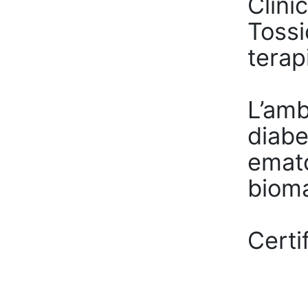
Clini
Tossi
terap
L’amb
diabe
emato
bioma
Certi