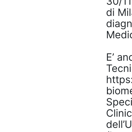
30/11
di Mi
diagn
Medic
E’ an
Tecni
https
biome
Speci
Clini
dell’