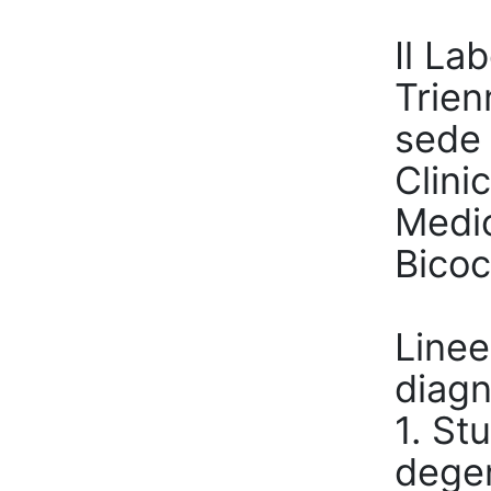
Il La
Trien
sede 
Clini
Medic
Bicoc
Linee
diagn
1. St
degen