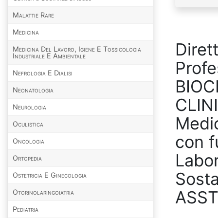
Malattie Rare
Medicina
Diret
Medicina Del Lavoro, Igiene E Tossicologia
Industriale E Ambientale
Profe
Nefrologia E Dialisi
BIOC
Neonatologia
CLINI
Neurologia
Medic
Oculistica
con f
Oncologia
Labor
Ortopedia
Sosta
Ostetricia E Ginecologia
ASST
Otorinolaringoiatria
Pediatria