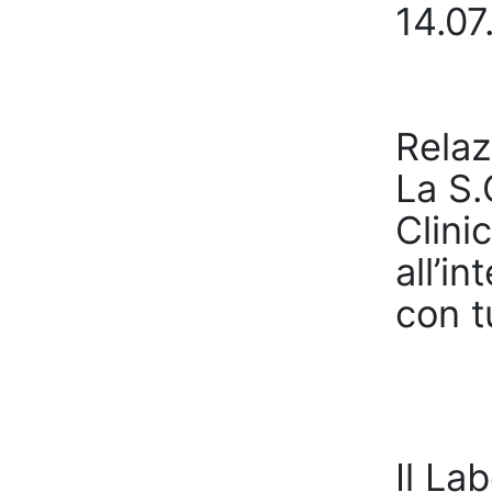
14.07
Relaz
La S.
Clini
all’i
con t
Il La