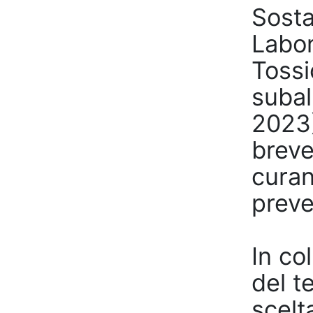
Sosta
Labor
Tossi
subal
2023)
breve
curan
preve
In co
del t
scelt