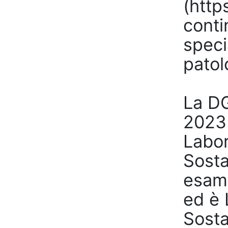
(http
conti
speci
patol
La DG
2023 
Labor
Sosta
esami
ed è 
Sosta