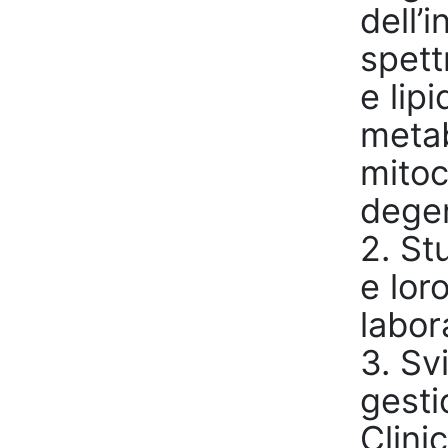
dell’
spett
e lip
metab
mitoc
degen
2. St
e lor
labor
3. Sv
gesti
Clinic