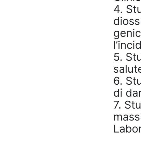
4. St
dioss
genic
l’inc
5. St
salut
6. St
di da
7. St
massa
Labor