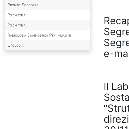
Pronto Soccorso
Psichiatria
Recap
Psichiatria
Segre
Radiologia Diagnostica Per Immagini
Segre
Urologia
e-mai
Il La
Sosta
“Stru
direz