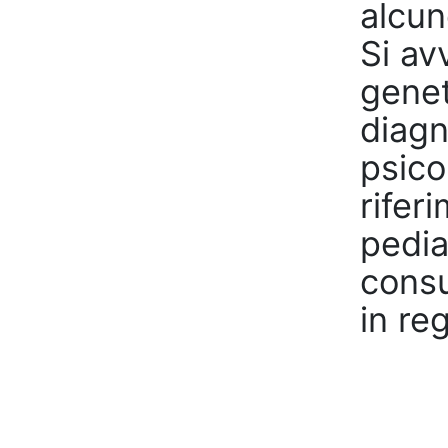
alcun
Si av
genet
diagn
psico
riferi
pedia
consu
in re