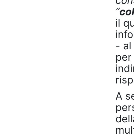
con
“
co
il q
inf
- a
per
ind
ris
A s
per
dell
mult