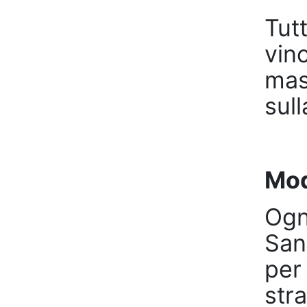
Tut
vin
mas
sull
Mod
Ogn
San
per
str