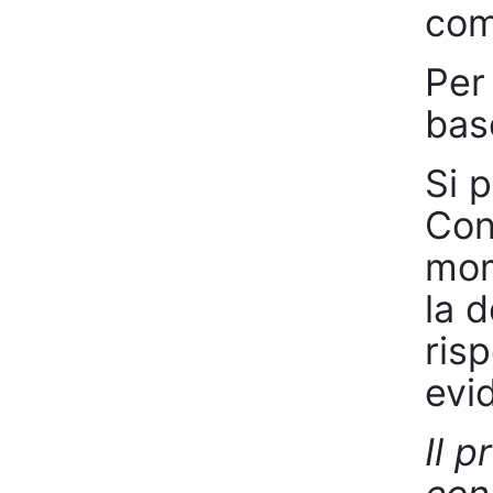
comu
Per
bas
Si 
Con
mom
la 
risp
evid
Il 