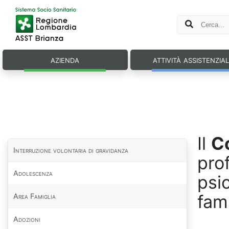
azienda
attività assistenzia
Il
Co
Interruzione volontaria di gravidanza
pro
Adolescenza
psic
fami
Area Famiglia
Adozioni