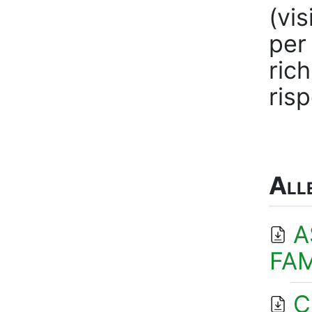
(vis
per
rich
risp
All
A
FAM
C