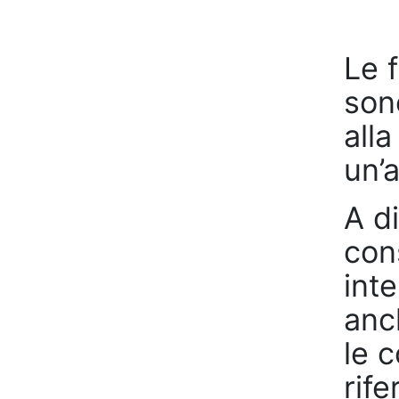
Le 
sono
alla
un’a
A di
con
int
anc
le c
rife