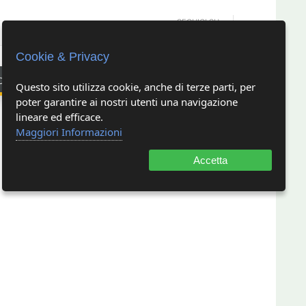
SEGUICI SU
Cookie & Privacy
oni e modulistica
comunicazione e relazione
Questo sito utilizza cookie, anche di terze parti, per
poter garantire ai nostri utenti una navigazione
lineare ed efficace.
 del 1987
Maggiori Informazioni
Accetta
Indietro